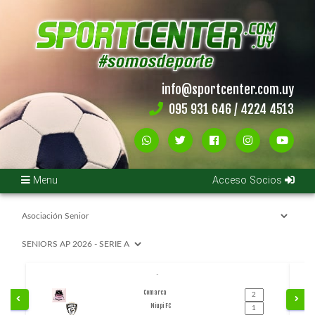
Inicio
Noticias
info@sportcenter.com.uy
095 931 646 / 4224 4513
Campeonatos
Próximos
Campeonatos
Menu
Acceso Socios
Acceso
Socios
Instituciones
-
Comarca
Niupi FC