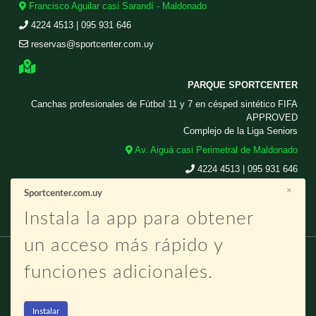
Francisco Aguilar casi Sarandí - Maldonado
4224 4513 | 095 931 646
reservas@sportcenter.com.uy
PARQUE SPORTCENTER
Canchas profesionales de Fútbol 11 y 7 en césped sintético FIFA
APPROVED
Complejo de la Liga Seniors
Av. Aiguá casi Perimetral de Maldonado
4224 4513 | 095 931 646
reservas@sportcenter.com.uy
×
Sportcenter.com.uy
Instala la app para obtener
un acceso más rápido y
funciones adicionales.
Copyright © 2026 | Diseñado por
Sportcenter.com.uy
|
Politicas de
Instalar